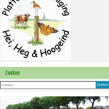
Zoeken
Zoeken
naar: