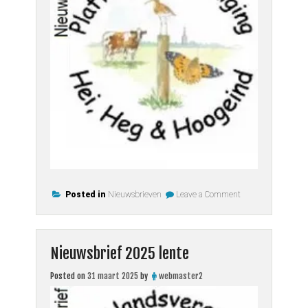
on
Posted in
Nieuwsbrieven
Leave a Comment
Nieuwsbrief
2025
zomer
Nieuwsbrief 2025 lente
Posted on
31 maart 2025
by
webmaster2