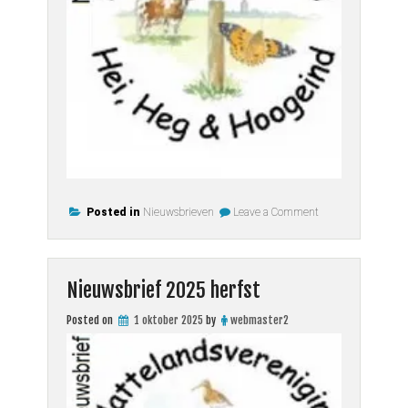
on
Posted in
Nieuwsbrieven
Leave a Comment
Nieuwsbrief
2025
winter
Nieuwsbrief 2025 herfst
Posted on
1 oktober 2025
by
webmaster2