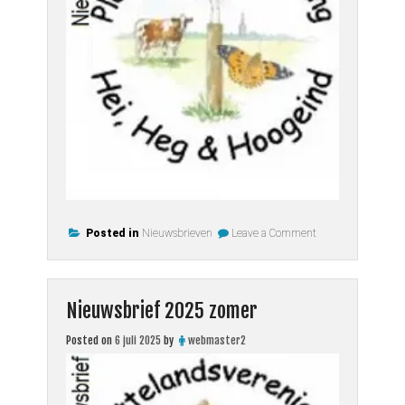
on
Posted in
Nieuwsbrieven
Leave a Comment
Nieuwsbrief
2025
herfst
Nieuwsbrief 2025 zomer
Posted on
6 juli 2025
by
webmaster2