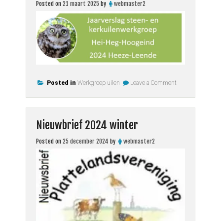
Posted on
21 maart 2025
by
webmaster2
on
Posted in
Werkgroep uilen
Leave a Comment
Jaarverslag
2024
uilen
en
torenvalken
Nieuwbrief 2024 winter
Posted on
25 december 2024
by
webmaster2