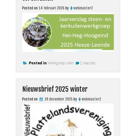
Posted on
14 februari 2026
by
webmaster2
op
Posted in
Werkgroep uilen
2 reacties
jaarverslag
2025
uilen
en
torenvalken
Nieuwsbrief 2025 winter
Posted on
28 december 2025
by
webmaster2