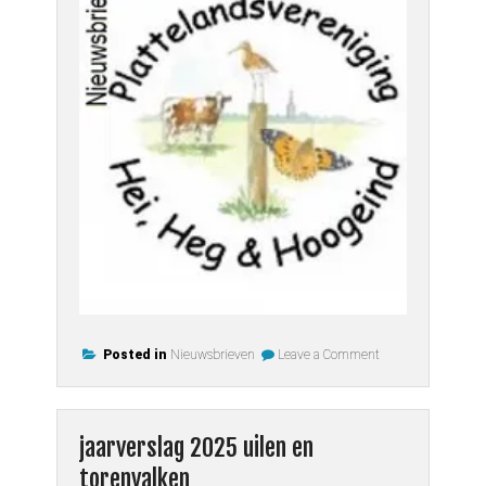
on
Posted in
Nieuwsbrieven
Leave a Comment
Nieuwsbrief
2026
lente
jaarverslag 2025 uilen en
torenvalken