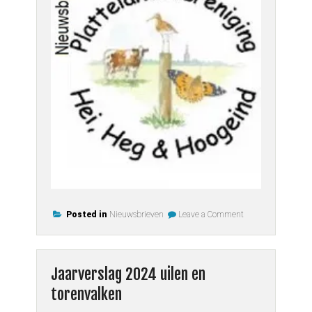
on
Posted in
Nieuwsbrieven
Leave a Comment
Nieuwsbrief
2025
lente
Jaarverslag 2024 uilen en
torenvalken