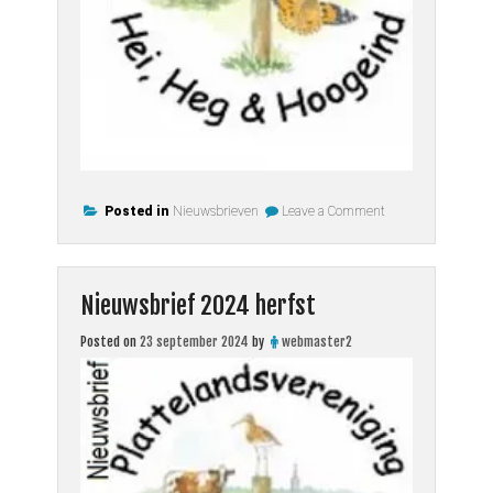
on
Posted in
Nieuwsbrieven
Leave a Comment
Nieuwbrief
2024
winter
Nieuwsbrief 2024 herfst
Posted on
23 september 2024
by
webmaster2