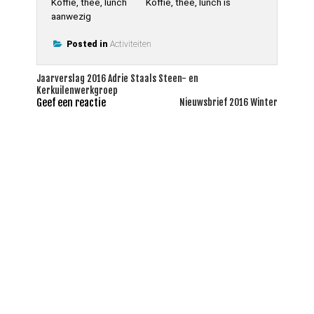
Koffie, thee, lunch Koffie, thee, lunch is
aanwezig
Posted in
Activiteiten
Bericht
Jaarverslag 2016 Adrie Staals Steen- en
Kerkuilenwerkgroep
navigatie
Geef een reactie
Nieuwsbrief 2016 Winter