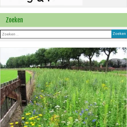
Zoeken
Zoeken
naar: