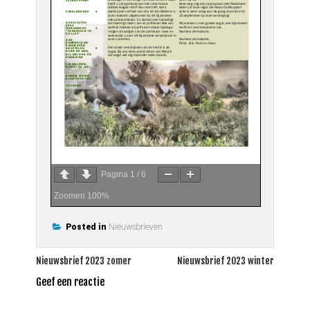
Pagina
1
/
6
Zoomen
100%
Posted in
Nieuwsbrieven
Bericht
Nieuwsbrief 2023 zomer
Nieuwsbrief 2023 winter
navigatie
Geef een reactie