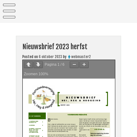
Skip
to
content
Nieuwsbrief 2023 herfst
Posted on
6 oktober 2023
by
webmaster2
Pagina
1
/
6
Zoomen
100%