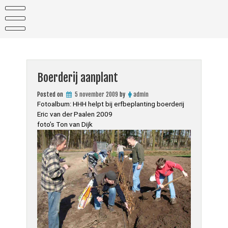
Skip
to
content
Boerderij aanplant
Posted on
5 november 2009
by
admin
Fotoalbum: HHH helpt bij erfbeplanting boerderij
Eric van der Paalen 2009
foto’s Ton van Dijk