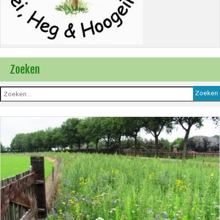
Zoeken
Zoeken
naar: