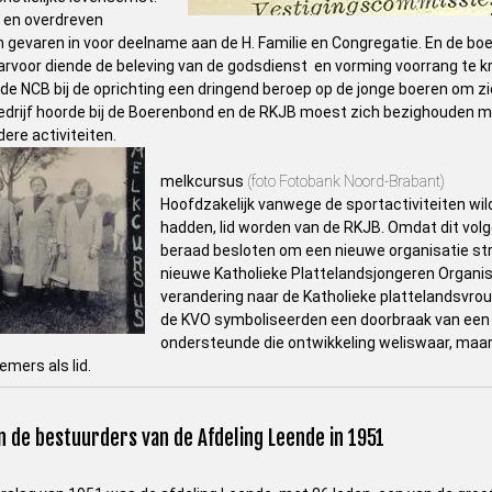
 en overdreven
 gevaren in voor deelname aan de H. Familie en Congregatie. En de boer
voor diende de beleving van de godsdienst en vorming voorrang te kri
e NCB bij de oprichting een dringend beroep op de jonge boeren om zic
drijf hoorde bij de Boerenbond en de RKJB moest zich bezighouden met
ere activiteiten.
melkcursus
(foto Fotobank Noord-Brabant)
Hoofdzakelijk vanwege de sportactiviteiten wi
hadden, lid worden van de RKJB. Omdat dit volg
beraad besloten om een nieuwe organisatie stru
nieuwe Katholieke Plattelandsjongeren Organis
verandering naar de Katholieke plattelandsvrou
de KVO symboliseerden een doorbraak van een z
ondersteunde die ontwikkeling weliswaar, maar 
mers als lid.
 de bestuurders van de Afdeling Leende in 1951