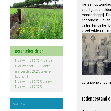
Fietsen op zondag
sportgeest hielden
maatschappij. Daar
hoofdbestuur van d
betreffende het be
proefvelden en and
Recente berichten
Nieuwsbrief 2026 zomer
Nieuwsbrief 2026 lente
jaarverslag 2025 uilen en
torenvalken
Nieuwsbrief 2025 winter
agrarische onderne
Nieuwsbrief 2025 herfst
Ledenbestand en
Facebook