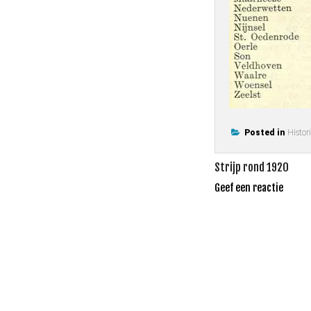
Posted in
Histor
Bericht
Strijp rond 1920
navigatie
Geef een reactie