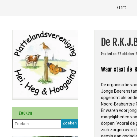
Skip
Start
to
content
De R.K.J.
Posted on
27 oktober 
Waar staat de R
De organisatie va
Jonge Boerenstan
opgericht als onde
Noord-Brabantse C
Er waren voor jon
Zoeken
mogelijkheden vo
Zoeken
dorpen. Vooral de
naar:
zich zorgen over d
gemis aan godsdien