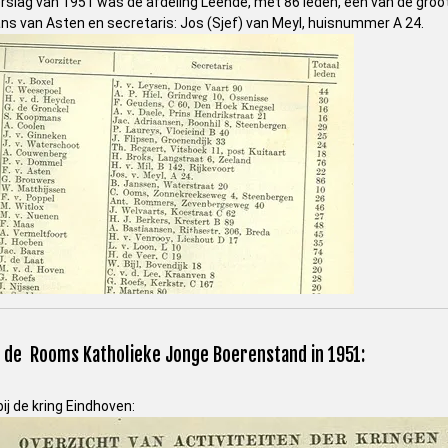
rslag van 1951 was de afdeling Leende, met 86 leden, een van de groo
ns van Asten en secretaris: Jos (Sjef) van Meyl, huisnummer A 24.
n de Rooms Katholieke Jonge Boerenstand in 1951:
j de kring Eindhoven: