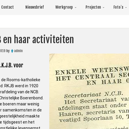
Contact
Nieuwsbrief
Werkgroep
Projecten
Foto`s
B en haar activiteiten
2019
by
admin
.K.J.B. voor
n de Rooms-katholieke
d: RKJB werd in 1920
rafdeling van de NCB:
hristelijke Boerenbond.
ge boeren maar weinig
or samenkomsten in de
 geestelijkheid maakte
e tijdsgeest en het
stlelijke levensernst.