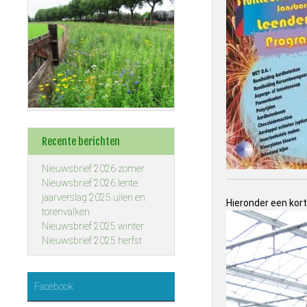
Recente berichten
Nieuwsbrief 2026 zomer
Nieuwsbrief 2026 lente
jaarverslag 2025 uilen en
Hieronder een kor
torenvalken
Nieuwsbrief 2025 winter
Nieuwsbrief 2025 herfst
Facebook