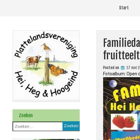
Skip
Start
to
content
Familieda
fruitteel
Posted on
17 mei 
Fotoalbum: Open 
Zoeken
Zoeken
naar: