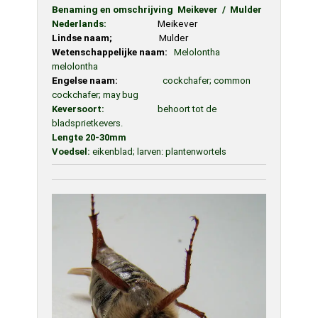
Benaming en omschrijving Meikever / Mulder
Nederlands:
Meikever
Lindse naam;
Mulder
Wetenschappelijke naam:
Melolontha
melolontha
Engelse naam:
cockchafer; common
cockchafer; may bug
Keversoort:
b
ehoort tot de
bladsprietkevers.
Lengte 20-30mm
Voedsel:
eikenblad; larven: plantenwortels