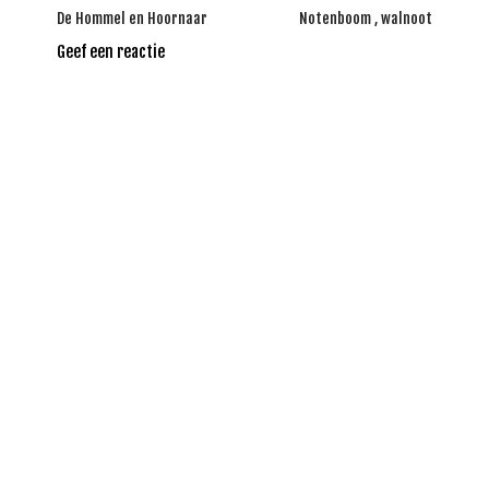
Bericht
De Hommel en Hoornaar
Notenboom , walnoot
navigatie
Geef een reactie