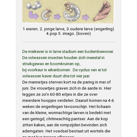
1 eieren. 2. jonge larve, 3.oudere larve (engerling)
4.pop 5. imago. (boven)
De meikever is in larve stadium een bodembewoner.
De volwassen insecten houden zich meestal in
struikgewas en boomkruinen op,
bij voorkeur in eikenbomen. De cyclus van ei tot
volwassen kever duurt drie tot vier jaar.
De mannetjes sterven kort na de paring in mei of
juni. De vrouwtjes graven zich in de aarde in. Hier
leggen ze zo’n 60-80 eitjes in die ze over
meerdere hoopjes verdelen. Daaruit komen na 4-6
weken de engerlingen tevoorschijn. Het lichaam
van de kleine, wormachtige larven is bedekt met
een geringd, chitineachtig pantser. Aan de kop
zitten kaken, aan de rompzijden bevinden zich
ademgaten. Het voedsel bestaat uit wortels die