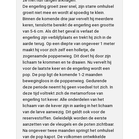
ze met hun tangen afknagen.
De engerling groeit zeer snel, zijn starre omhulsel
groeit niet mee en wordt al spoedig te klein.
Binnen de komende drie jaar vervelt hij meerdere
keren, tenslotte bereikt de engerling een grootte
van 5-6 cm. Als dit het geval is verlaat de
engerling zijn verblijfplaats en trekt hij zich in de
aarde terug. Op een diepte van ongeveer 1 meter
maakt hij voor zich zelf een holletje, de
zogenaamde poppenwieg. Dit doet hij door zijn
lichaam te krommen en te draaien. Nu vervelt hij
voor de laatste keer en de engerling wordt een
pop. De pop ligt de komende 1-2 maanden
bewegingloos in de poppenwieg. Gedurende
deze periode neemt hij geen voedsel tot zich. In
deze tijd voltrekt zich de metamorfose van
engerling tot kever. Alle onderdelen van het
lichaam van de kever zijn in aanleg in het lichaam
van de larve aanwezig. Dit geldt ook voor de
reservestoffen. Geleidelijk worden de eerste
aanzetten van de vleugels en de poten zichtbaar.
Na ongeveer twee maanden springt het omhulsel
van de pop kapot. De volkomen ontwikkelde