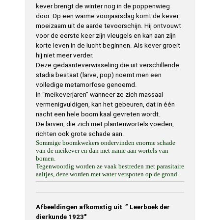
kever brengt de winter nog in de poppenwieg
door. Op een warme voorjaarsdag komt de kever
moeizaam uit de aarde tevoorschijn. Hij ontvouwt
voor de eerste keer zijn vleugels en kan aan zijn
korte leven in de lucht beginnen. Als kever groeit
hij niet meer verder.
Deze gedaanteverwisseling die uit verschillende
stadia bestaat (larve, pop) noemt men een
volledige metamorfose genoemd.
In “meikeverjaren” wanneer ze zich massaal
vermenigvuldigen, kan het gebeuren, dat in één
nacht een hele boom kaal gevreten wordt.
De larven, die zich met plantenwortels voeden,
richten ook grote schade aan.
Sommige boomkwekers ondervinden enorme schade
van de meikever en dan met name aan wortels van
bomen.
Tegenwoordig worden ze vaak bestreden met parasitaire
aaltjes, deze worden met water verspoten op de grond.
Afbeeldingen afkomstig uit ” Leerboek der
dierkunde 1923″