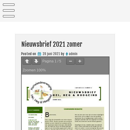
Skip
to
content
Nieuwsbrief 2021 zomer
Posted on
28 juni 2021
by
admin
Pagina
1
/
5
Zoomen
100%