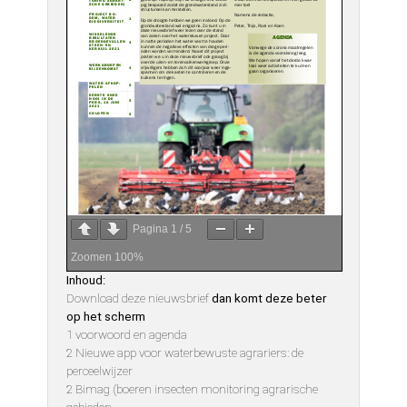
Pagina
1
/
5
Zoomen
100%
Inhoud:
Download deze nieuwsbrief
dan komt deze beter
op het scherm
1 voorwoord en agenda
2 Nieuwe app voor waterbewuste agrariers: de
perceelwijzer
2 Bimag (boeren insecten monitoring agrarische