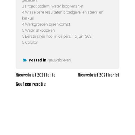
gebieden
3 Project bodem, water biodiversitiet
4 Wisselbare resultaten broedgevallen steen- en
kerkuil
4 Werkgroepen bijeenkomst
5 Water afkoppelen
5 Eerste snee hooi in de pers, 16 juni 2021
5 Colofon
Posted in
Nieuwsbrieven
Bericht
Nieuwsbrief 2021 lente
Nieuwsbrief 2021 herfst
navigatie
Geef een reactie