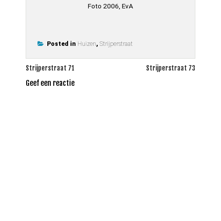
Foto 2006, EvA
Posted in
Huizen
,
Strijperstraat
Bericht
Strijperstraat 71
Strijperstraat 73
navigatie
Geef een reactie