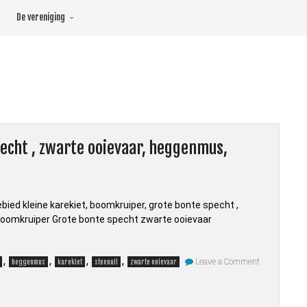
De vereniging
pecht , zwarte ooievaar, heggenmus,
ebied kleine karekiet, boomkruiper, grote bonte specht ,
 Boomkruiper Grote bonte specht zwarte ooievaar
on
,
,
,
,
Leave a Comment
heggenmus
karekiet
steenuil
zwarte ooievaar
Vogels
deel
33
Kleine
karekiet,