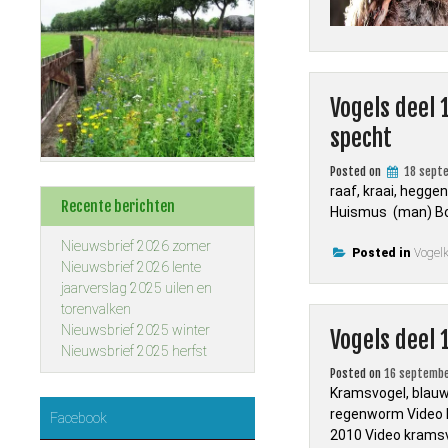
Vogels deel 
specht
Posted on
18 sept
raaf, kraai, hegg
Recente berichten
Huismus (man) Boo
Nieuwsbrief 2026 zomer
Posted in
Vogel
Nieuwsbrief 2026 lente
jaarverslag 2025 uilen en
torenvalken
Nieuwsbrief 2025 winter
Vogels deel 
Nieuwsbrief 2025 herfst
Posted on
16 septembe
Kramsvogel, blauw
regenworm Video K
Facebook
2010 Video kramsv