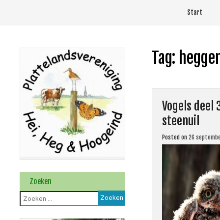
Skip
Start
to
content
Tag:
hegge
Vogels deel 
steenuil
Posted on
26 septembe
Zoeken
Zoeken
naar: