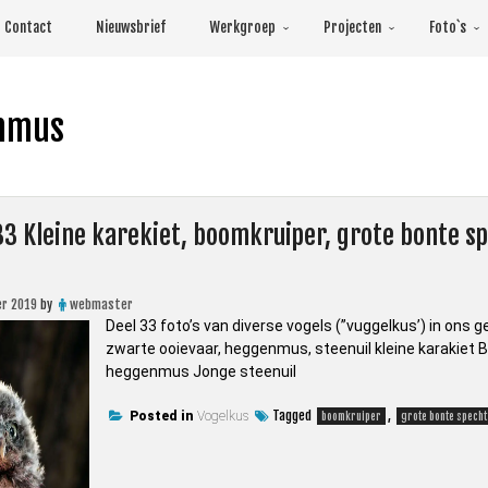
Contact
Nieuwsbrief
Werkgroep
Projecten
Foto`s
nmus
33 Kleine karekiet, boomkruiper, grote bonte s
r 2019
by
webmaster
Deel 33 foto’s van diverse vogels (”vuggelkus’) in ons g
zwarte ooievaar, heggenmus, steenuil kleine karakiet
heggenmus Jonge steenuil
Tagged
,
Posted in
Vogelkus
boomkruiper
grote bonte specht