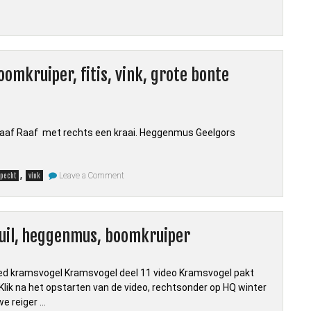
boomkruiper,
grote
bonte
specht
,
zwarte
ooievaar,
oomkruiper, fitis, vink, grote bonte
heggenmus,
steenuil
t Raaf Raaf met rechts een kraai. Heggenmus Geelgors
on
,
Leave a Comment
pecht
vink
Vogels
deel
14
raaf,
kraai,
enuil, heggenmus, boomkruiper
heggenmus,
geelgors,
huismus,
boomkruiper,
fitis,
ied kramsvogel Kramsvogel deel 11 video Kramsvogel pakt
vink,
lik na het opstarten van de video, rechtsonder op HQ winter
grote
bonte
e reiger …
specht