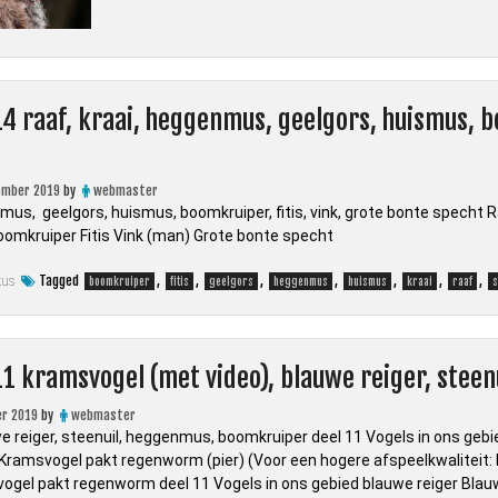
14 raaf, kraai, heggenmus, geelgors, huismus, b
ember 2019
by
webmaster
enmus, geelgors, huismus, boomkruiper, fitis, vink, grote bonte spech
mkruiper Fitis Vink (man) Grote bonte specht
Tagged
,
,
,
,
,
,
,
kus
boomkruiper
fitis
geelgors
heggenmus
huismus
kraai
raaf
s
11 kramsvogel (met video), blauwe reiger, ste
r 2019
by
webmaster
e reiger, steenuil, heggenmus, boomkruiper deel 11 Vogels in ons geb
ramsvogel pakt regenworm (pier) (Voor een hogere afspeelkwaliteit: K
ogel pakt regenworm deel 11 Vogels in ons gebied blauwe reiger Blauw