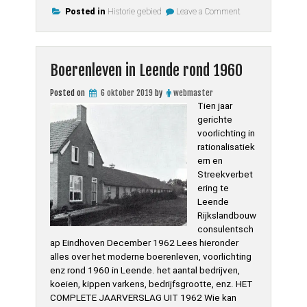
on
en
Posted in
Historie gebied
Leave a Comment
Hooiruiters
in
nu
het
en
in
verleden”
het
Boerenleven in Leende rond 1960
verleden
Posted on
6 oktober 2019
by
webmaster
Tien jaar
gerichte
voorlichting in
rationalisatiek
ern en
Streekverbet
ering te
Leende
Rijkslandbouw
consulentsch
ap Eindhoven December 1962 Lees hieronder
alles over het moderne boerenleven, voorlichting
enz rond 1960 in Leende. het aantal bedrijven,
koeien, kippen varkens, bedrijfsgrootte, enz. HET
COMPLETE JAARVERSLAG UIT 1962 Wie kan