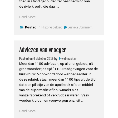
toen in stand gehouden ter bescherming van
de rivierkreeft, die daar …
“Strijper
Read More
Aa
on
vroeger”
Posted in
Historie gebied
Leave a Comment
Strijper
Aa
vroeger
Adviezen van vroeger
Posted on
6 oktober 2019
by
webmaster
Meer dan 1100 adviezen, op allerlei gebied, uit
grootmoedertjes tijd “1100 raadgevingen voor de
huisvrouw” Voorwoord door webbeheerder. In
deze rubriek staan meer dan 1100 tips uit de tijd
dat een pilletje van de apotheek of een middel
van de supermarkt of bouwmarkt niet
vanzelfsprekend of verkrijgbaar waren. Vaak
werden kruiden en voorwerpen enz. uit …
“Adviezen
Read More
van