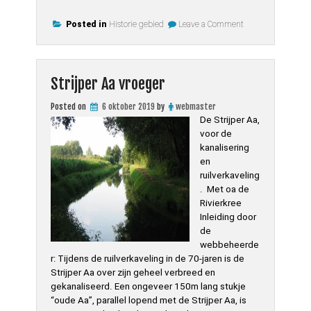
Leenderbos1976”
on
Posted in
Historie gebied
Leave a Comment
Bosbrand
Leenderbos1976
Strijper Aa vroeger
Posted on
6 oktober 2019
by
webmaster
De Strijper Aa,
voor de
kanalisering
en
ruilverkaveling
. Met oa de
Rivierkree
Inleiding door
de
webbeheerde
r: Tijdens de ruilverkaveling in de 70-jaren is de
Strijper Aa over zijn geheel verbreed en
gekanaliseerd. Een ongeveer 150m lang stukje
“oude Aa”, parallel lopend met de Strijper Aa, is