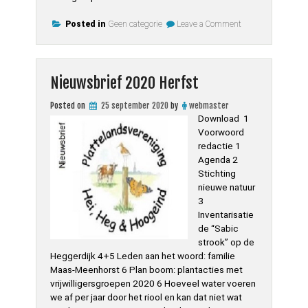
on
Posted in
Geen categorie
Leave a Comment
Natuurwerkdag
2020
gaat
niet
door!
Nieuwsbrief 2020 Herfst
Posted on
25 september 2020
by
webmaster
Download 1
Voorwoord
redactie 1
Agenda 2
Stichting
nieuwe natuur
3
Inventarisatie
de “Sabic
strook” op de
Heggerdijk 4+5 Leden aan het woord: familie
Maas-Meenhorst 6 Plan boom: plantacties met
vrijwilligersgroepen 2020 6 Hoeveel water voeren
we af per jaar door het riool en kan dat niet wat