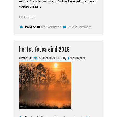
minder? 7 Nieuws intern: Subsidieregelingen voor
vergroening …
“Nieuwsbrief
Read More
2020
on
Herfst”
Posted in
Nieuwsbrieven
Leave a Comment
Nieuwsbrief
2020
Herfst
herfst fotos eind 2019
Posted on
26 december 2019
by
webmaster