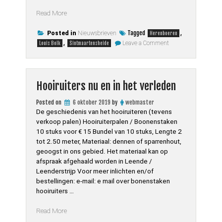
“Nieuwsbrief
Read More
2019
Herfst”
Tagged
,
Posted in
Nieuwsbrieven
Herenboeren
on
,
Leave a Comment
Louis Bolk
Sintmaartensheide
Nieuwsbrief
2019
Herfst
Hooiruiters nu en in het verleden
Posted on
6 oktober 2019
by
webmaster
De geschiedenis van het hooiruiteren (tevens
verkoop palen) Hooiruiterpalen / Boonenstaken
10 stuks voor € 15 Bundel van 10 stuks, Lengte 2
tot 2.50 meter, Materiaal: dennen of sparrenhout,
geoogst in ons gebied. Het materiaal kan op
afspraak afgehaald worden in Leende /
Leenderstrijp Voor meer inlichten en/of
bestellingen: e-mail: e mail over bonenstaken
hooiruiters …
“Hooiruiters
Read More
nu