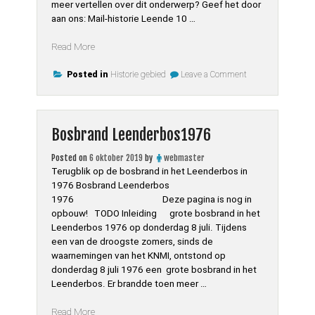
meer vertellen over dit onderwerp? Geef het door
aan ons: Mail-historie Leende 10 …
“Boerenleven
Read More
in
on
Leende
Posted in
Historie gebied
Leave a Comment
Boerenleven
rond
in
1960”
Leende
rond
1960
Bosbrand Leenderbos1976
Posted on
6 oktober 2019
by
webmaster
Terugblik op de bosbrand in het Leenderbos in
1976 Bosbrand Leenderbos
1976 Deze pagina is nog in
opbouw! TODO Inleiding grote bosbrand in het
Leenderbos 1976 op donderdag 8 juli. Tijdens
een van de droogste zomers, sinds de
waarnemingen van het KNMI, ontstond op
donderdag 8 juli 1976 een grote bosbrand in het
Leenderbos. Er brandde toen meer …
“Bosbrand
Read More