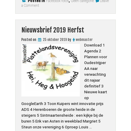
Posted in
Facebook fotos
,
Geen categorie
Leave
on
a Comment
herfst
fotos
eind
2019
Nieuwsbrief 2019 Herfst
Posted on
25 oktober 2019
by
webmaster
Download 1
Agenda 2
Plannen voor
Oudestrijper
AA naar
verwachting
dit najaar
definitief 3
Nieuwe kaart
op
GoogleEarth 3 Toon Kuipers wint innovatie prijs
ADS 4 Herenboeren de groote heide in de
steigers 5 Sintmaartensheide : een kijkje bij de
buren 5 Erik van Asten in weekblad Margriet 5
Steun onze vereniging 6 Oproep Louis …