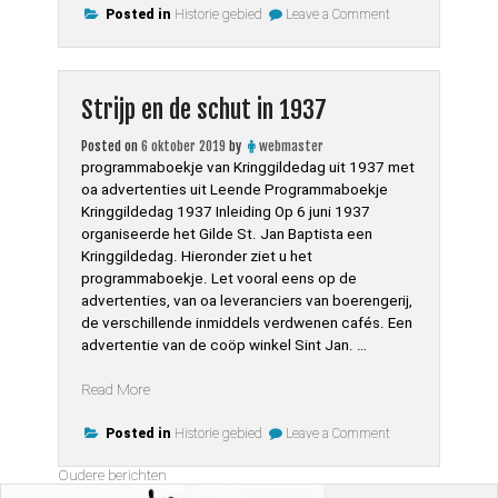
on
vroeger”
Posted in
Historie gebied
Leave a Comment
Adviezen
van
vroeger
Strijp en de schut in 1937
Posted on
6 oktober 2019
by
webmaster
programmaboekje van Kringgildedag uit 1937 met
oa advertenties uit Leende Programmaboekje
Kringgildedag 1937 Inleiding Op 6 juni 1937
organiseerde het Gilde St. Jan Baptista een
Kringgildedag. Hieronder ziet u het
programmaboekje. Let vooral eens op de
advertenties, van oa leveranciers van boerengerij,
de verschillende inmiddels verdwenen cafés. Een
advertentie van de coöp winkel Sint Jan. …
“Strijp
Read More
en
on
de
Posted in
Historie gebied
Leave a Comment
Strijp
schut
en
Berichtennavigatie
Oudere berichten
in
de
schut