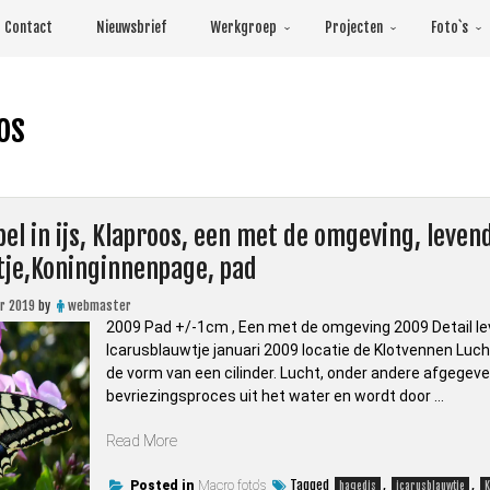
Contact
Nieuwsbrief
Werkgroep
Projecten
Foto`s
os
bel in ijs, Klaproos, een met de omgeving, leven
tje,Koninginnenpage, pad
r 2019
by
webmaster
2009 Pad +/-1cm , Een met de omgeving 2009 Detail l
Icarusblauwtje januari 2009 locatie de Klotvennen Luchtb
de vorm van een cilinder. Lucht, onder andere afgegeve
bevriezingsproces uit het water en wordt door …
“deel
Read More
1
Luchtbel
Tagged
,
,
Posted in
Macro foto's
hagedis
icarusblauwtje
K