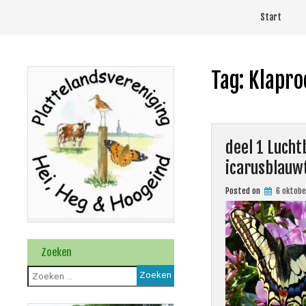
Skip
Start
to
content
Tag:
Klapro
deel 1 Lucht
icarusblauw
Posted on
6 oktobe
Zoeken
Zoeken
naar: