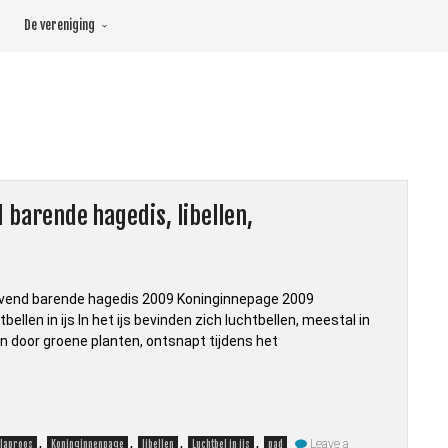
De vereniging
d barende hagedis, libellen,
evend barende hagedis 2009 Koninginnepage 2009
ellen in ijs In het ijs bevinden zich luchtbellen, meestal in
n door groene planten, ontsnapt tijdens het
,
,
,
,
Leave a
laproos
Koninginnenpage
libellen
Luchtbel in ijs
pad