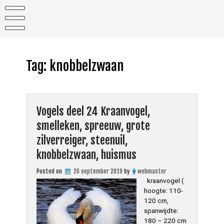
Skip
to
content
Tag:
knobbelzwaan
Vogels deel 24 Kraanvogel,
smelleken, spreeuw, grote
zilverreiger, steenuil,
knobbelzwaan, huismus
Posted on
26 september 2019
by
webmaster
kraanvogel (
hoogte: 110-
120 cm,
spanwijdte:
180 – 220 cm