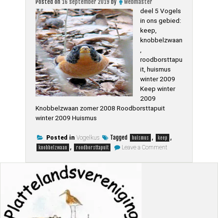
Posted on
16 september 2019
by
webmaster
torenvalk,
knobbelzwaan”
steenuil,
deel 5 Vogels
knobbelzwaan
in ons gebied:
keep,
knobbelzwaan
,
roodborsttapu
it, huismus
winter 2009
Keep winter
2009
Knobbelzwaan zomer 2008 Roodborsttapuit
winter 2009 Huismus
Tagged
,
,
Posted in
Vogelkus
huismus
keep
on
,
Leave a Comment
knobbelzwaan
roodborsttapuit
Vogels
deel
5
keep,
knobbelzwaan,
roodborsttapuit,
huismus