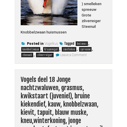
) smelleken
spreeuw
Grote
zilverreiger
Steenuil
Knobbelzwaan huismussen
Tagged
,
Posted in
Vogelkus
huismus
,
,
,
,
knobbelzwaan
Kraanvogel
smelleken
spreeuw
on
,
Leave a Comment
steenuil
zilverreiger
Vogels
deel
24
Kraanvogel,
smelleken,
Vogels deel 18 Jonge
spreeuw,
grote
nachtzwaluwen, grasmus,
zilverreiger,
steenuil,
knobbelzwaan,
kwikstaart (juveniel), bruine
huismus
kiekendief, kauw, knobbelzwaan,
kievit, tapuit, blauw muske,
kneu,winterkoning, jonge