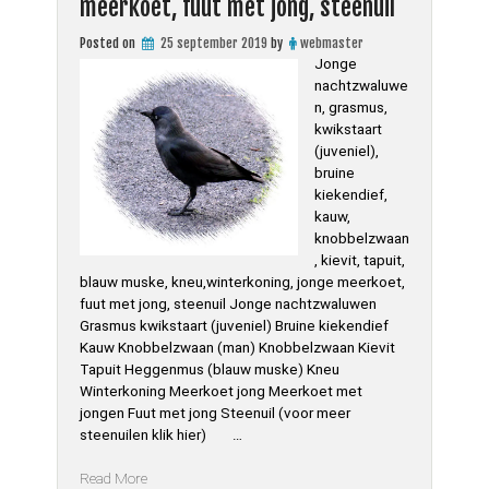
meerkoet, fuut met jong, steenuil
Posted on
25 september 2019
by
webmaster
Jonge
nachtzwaluwe
n, grasmus,
kwikstaart
(juveniel),
bruine
kiekendief,
kauw,
knobbelzwaan
, kievit, tapuit,
blauw muske, kneu,winterkoning, jonge meerkoet,
fuut met jong, steenuil Jonge nachtzwaluwen
Grasmus kwikstaart (juveniel) Bruine kiekendief
Kauw Knobbelzwaan (man) Knobbelzwaan Kievit
Tapuit Heggenmus (blauw muske) Kneu
Winterkoning Meerkoet jong Meerkoet met
jongen Fuut met jong Steenuil (voor meer
steenuilen klik hier) …
“Vogels
Read More