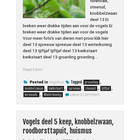
torenvalk,
steenuil,
knobbelzwaan
deel 13 Er
breken weer drukke tijden aan voor de vogels Er
breken weer drukke tijden aan voor de vogels
Voor meer foto’s van dieren met prooi klik hier
deel 13 spreeuw spreeuw deel 13 winterkoning
deel 13 tjiftjaf tjiftjaf deel 13 kwikstaart
kwikstaart deel 13 groenling groenling …
“Vogels
Read More
deel
13
Tagged
,
Posted in
Vogelkus
groenling
drukke
,
,
,
,
,
knobbelzwaan
kwikstaart
spreeuw
steenuil
tjiftjaf
on
tijden,
,
Leave a Comment
torenvalk.
Winterkoning
Vogels
spreeuw,
deel
winterkoning,
13
drukke
tjiftjaf,
tijden,
kwikstaart,
Vogels deel 5 keep, knobbelzwaan,
spreeuw,
winterkoning,
groenling,
roodborsttapuit, huismus
tjiftjaf,
torenvalk,
kwikstaart,
groenling,
steenuil,