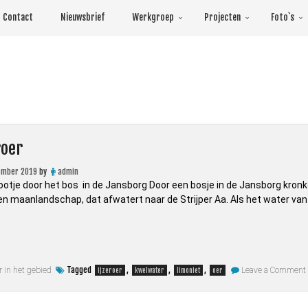
Contact
Nieuwsbrief
Werkgroep
Projecten
Foto`s
roer
ember 2019
by
admin
lootje door het bos in de Jansborg Door een bosje in de Jansborg kronk
een maanlandschap, dat afwatert naar de Strijper Aa. Als het water van e
Tagged
,
,
,
 in het gebied
Leave a Comment
ijzeroer
kwelwater
limoniet
oer