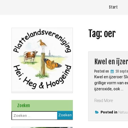
Skip
Start
to
content
Tag:
oer
Kwel en ijze
Posted on
10 sept
Kwel en ijzeroer S
grillige vorm van 
ijzeroxide, ook …
“Kwel
Read More
Zoeken
en
ijzeroer”
Posted in
Natuur
Zoeken
naar: