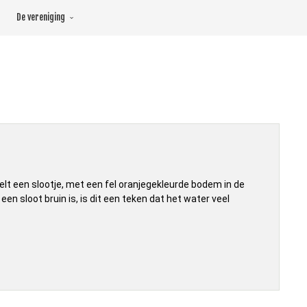
De vereniging
elt een slootje, met een fel oranjegekleurde bodem in de
en sloot bruin is, is dit een teken dat het water veel
on
Kwel
en
ijzeroer