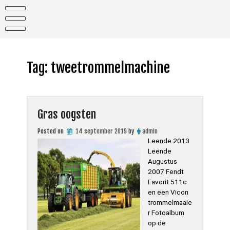
Skip
to
content
Tag:
tweetrommelmachine
Gras oogsten
Posted on
14 september 2019
by
admin
Leende 2013
Leende
Augustus
2007 Fendt
Favorit 511c
en een Vicon
trommelmaaie
r Fotoalbum
op de