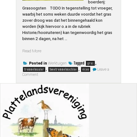
boerderij:
Grasoogsten TODO In tegenstelling tot vroeger,
waarbij het soms weken duurde voordat het gras
zover droog was dat het binnengehaald kon
worden (kijk hiervoor o.a in de rubriek
Historie/hooiruiteren) kan tegenwoordig het gras
binnen 2 dagen, na het …
“Gras
Read More
oogsten”
Tagged
,
Posted in
Werktuigen
gras
,
,
Leave a
trommelmaaier
tweetrommelmachine
vicon
on
Comment
Gras
oogsten