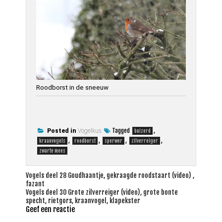
Roodborst in de sneeuw
Tagged
,
Posted in
Vogelkus
buizerd
,
,
,
,
kraanvogels
roodborst
sperwer
zilverreiger
zwarte mees
Bericht
Vogels deel 28 Goudhaantje, gekraagde roodstaart (video) ,
fazant
navigatie
Vogels deel 30 Grote zilverreiger (video), grote bonte
specht, rietgors, kraanvogel, klapekster
Geef een reactie