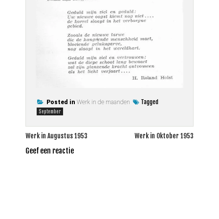
Tagged
Posted in
Werk in de maanden
September
Bericht
Werk in Augustus 1953
Werk in Oktober 1953
navigatie
Geef een reactie