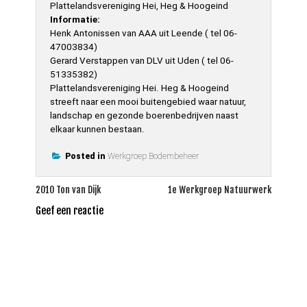
Plattelandsvereniging Hei, Heg & Hoogeind
Informatie:
Henk Antonissen van AAA uit Leende ( tel 06-
47003834)
Gerard Verstappen van DLV uit Uden ( tel 06-
51335382)
Plattelandsvereniging Hei. Heg & Hoogeind
streeft naar een mooi buitengebied waar natuur,
landschap en gezonde boerenbedrijven naast
elkaar kunnen bestaan.
Posted in
Werkgroep Bodembeheer
Bericht
2010 Ton van Dijk
1e Werkgroep Natuurwerk
navigatie
Geef een reactie