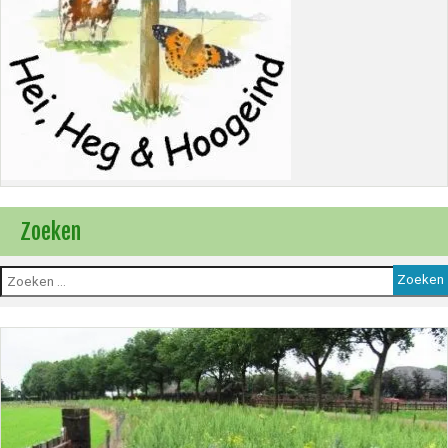
Zoeken
Zoeken
naar: