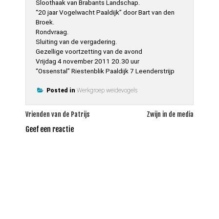
Sloothaak van Brabants Landschap.
“20 jaar Vogelwacht Paaldijk” door Bart van den
Broek.
Rondvraag.
Sluiting van de vergadering.
Gezellige voortzetting van de avond
Vrijdag 4 november 2011 20.30 uur
“Ossenstal” Riestenblik Paaldijk 7 Leenderstrijp
Posted in
Werkgroep weidevogels
Bericht
Vrienden van de Patrijs
Zwijn in de media
navigatie
Geef een reactie