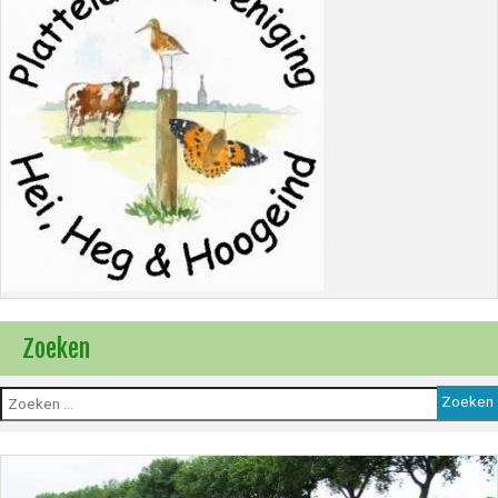
Zoeken
Zoeken
naar: