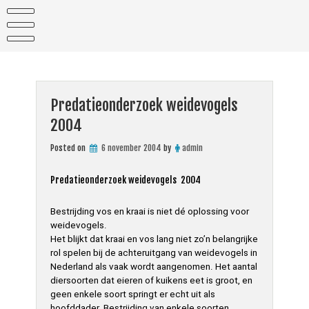
Skip
to
content
Predatieonderzoek weidevogels
2004
Posted on
6 november 2004
by
admin
Predatieonderzoek weidevogels 2004
Bestrijding vos en kraai is niet dé oplossing voor
weidevogels.
Het blijkt dat kraai en vos lang niet zo’n belangrijke
rol spelen bij de achteruitgang van weidevogels in
Nederland als vaak wordt aangenomen. Het aantal
diersoorten dat eieren of kuikens eet is groot, en
geen enkele soort springt er echt uit als
hoofddader. Bestrijding van enkele soorten