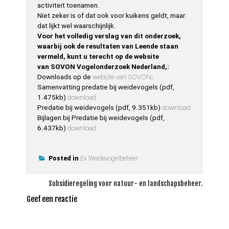
activiteit toenamen.
Niet zeker is of dat ook voor kuikens geldt, maar
dat lijkt wel waarschijnlijk.
Voor het volledig verslag van dit onderzoek,
waarbij ook de resultaten van Leende staan
vermeld, kunt u terecht op de website
van SOVON Vogelonderzoek Nederland,:
Downloads op de
website van SOVON
:
Samenvatting predatie bij weidevogels (pdf,
1.475kb)
download
Predatie bij weidevogels (pdf, 9.351kb)
download
Bijlagen bij Predatie bij weidevogels (pdf,
6.437kb)
download
Posted in
Ex Weidevogelbeheer
Bericht
Subsidieregeling voor natuur- en landschapsbeheer.
navigatie
Geef een reactie