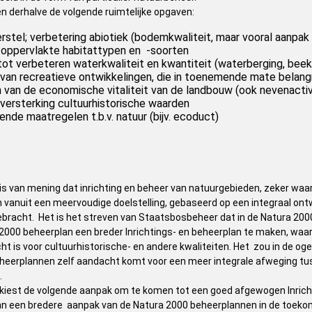
en derhalve de volgende ruimtelijke opgaven:
stel; verbetering abiotiek (bodemkwaliteit, maar vooral aanpak 
g oppervlakte habitattypen en -soorten
ot verbeteren waterkwaliteit en kwantiteit (waterberging, beek
 van recreatieve ontwikkelingen, die in toenemende mate belangr
 van de economische vitaliteit van de landbouw (ook nevenactiv
versterking cultuurhistorische waarden
nde maatregelen t.b.v. natuur (bijv. ecoduct)
s van mening dat inrichting en beheer van natuurgebieden, zeker waa
 vanuit een meervoudige doelstelling, gebaseerd op een integraal ont
bracht. Het is het streven van Staatsbosbeheer dat in de Natura 2000
2000 beheerplan een breder Inrichtings- en beheerplan te maken, waa
t is voor cultuurhistorische- en andere kwaliteiten. Het zou in de og
heerplannen zelf aandacht komt voor een meer integrale afweging tus
.
iest de volgende aanpak om te komen tot een goed afgewogen Inricht
aan een bredere aanpak van de Natura 2000 beheerplannen in de toeko