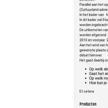
Parallel aan het 
(Cultuurland advi
In het kader van 
In dit kader zal S
worden ingebracht
De uitkomsten van 
worden afgerond..
2010 en voorjaar 
Aan het eind van h
gewenste plaats v
debat hierover.
Het gaat daarbij o
Op welk ab
Gaat het a
Op welk mo
Hoe kun je
Et cetera
Producten