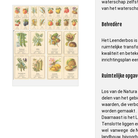
waterschap zelfsta
van het watersch
Belvedère
Het Leenderbos is
ruimtelijke trans
kwaliteit en betek
inrichtingsplan ee
Ruimtelijke opga
Los van de Natura
delen van het gebi
waarden, die verb
worden gemaakt .
Daarnaast is het 
Tenslotte liggen e
wel vanwege de Na
landbouw, bijvoorb