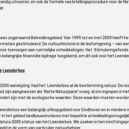
ndig uitvoeren, en ook de formele vaststellingsprocedure voor de Natt
ap.
 een zogenaamd Belvedèregebied. Van 1999 tot en met 2009 heeft het 
formaties gestimuleerd. De cultuurhistorie in de leefomgeving – van e
enis toevoegen aan ruimtelijke ontwikkelingen. Het Stimuleringsfonds 
n belangrijke financiële bijdrage toegekend, om dit ook voor het Leende
ve Leenderbos
 2000 aanwijzing had het Leenderbos al de bestemming natuur. De real
ed zijn aangewezen als ‘Natte Natuurparel’ vroeg al om ingrepen in het
onden zijn met de ecologische waarden. Deze waarden moeten worden 
Leenderbos een belangrijk uitloopgebied voor Eindhoven en in mindere
r in het gebied landbouwenclaves met beperkte ontwikkelingsmogelijkh
tura 2000 status van het Leenderbos. We zoeken in het inrichtingsp
eeld in de vorm van particulier natuurbeheer.