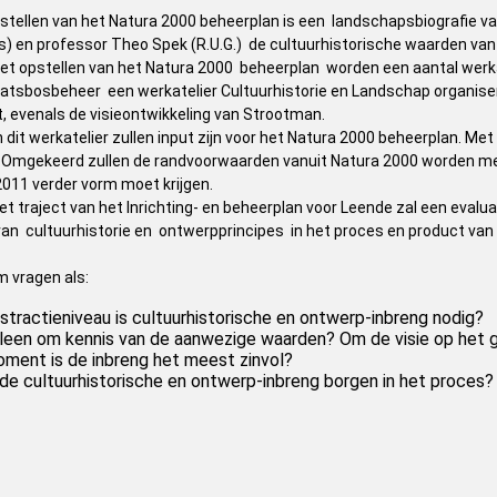
opstellen van het Natura 2000 beheerplan is een landschapsbiografie 
es) en professor Theo Spek (R.U.G.) de cultuurhistorische waarden va
het opstellen van het Natura 2000 beheerplan worden een aantal werk
taatsbosbeheer een werkatelier Cultuurhistorie en Landschap organise
, evenals de visieontwikkeling van Strootman.
dit werkatelier zullen input zijn voor het Natura 2000 beheerplan. Me
 Omgekeerd zullen de randvoorwaarden vanuit Natura 2000 worden meeg
2011 verder vorm moet krijgen.
et traject van het Inrichting- en beheerplan voor Leende zal een evalu
an cultuurhistorie en ontwerpprincipes in het proces en product va
m vragen als:
stractieniveau is cultuurhistorische en ontwerp-inbreng nodig?
lleen om kennis van de aanwezige waarden? Om de visie op het 
ment is de inbreng het meest zinvol?
 de cultuurhistorische en ontwerp-inbreng borgen in het proces?