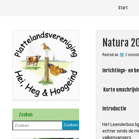
Skip
Start
to
content
Natura 2
Posted on
2 novem
Inrichtings- en b
Korte omschrijvi
Introductie
Zoeken
Zoeken
Het Leenderbos li
naar:
echter sinds de m
valkenvangers.