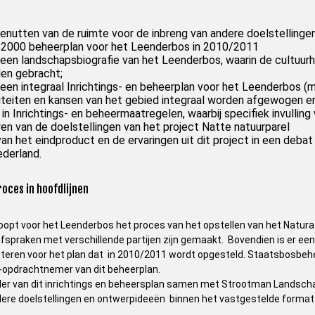
enutten van de ruimte voor de inbreng van andere doelstellinge
 2000 beheerplan voor het Leenderbos in 2010/2011
een landschapsbiografie van het Leenderbos, waarin de cultuur
en gebracht;
een integraal Inrichtings- en beheerplan voor het Leenderbos (
aliteiten en kansen van het gebied integraal worden afgewogen e
 in Inrichtings- en beheermaatregelen, waarbij specifiek invull
ren van de doelstellingen van het project Natte natuurparel
an het eindproduct en de ervaringen uit dit project in een debat
ederland.
roces in hoofdlijnen
loopt voor het Leenderbos het proces van het opstellen van het Natura
spraken met verschillende partijen zijn gemaakt. Bovendien is er ee
teren voor het plan dat in 2010/2011 wordt opgesteld. Staatsbosbehee
opdrachtnemer van dit beheerplan.
der van dit inrichtings en beheersplan samen met Strootman Landsch
dere doelstellingen en ontwerpideeën binnen het vastgestelde forma