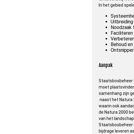
In het gebied spel
Systeemher
Uitbreidin
Noodzaak t
Faciliteren
Verbeteren
Behoud en 
Ontsnippere
Aanpak
Staatsbosbeheer i
moet plaatsvinden
samenhang zijn ge
naast het Natura 
waarin ook aandach
de Natura 2000 be
van het landschap
Staatsbosbeheer k
bijdrage leveren 