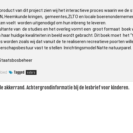
 product van dit project zien wij het interactieve proces waarin we de 
VN, Heemkunde kringen, gemeentes,ZLTO en locale boerenondernemers, 
en voelt worden uitgenodigd om hun inbreng te leveren.
ltante van de studies en het overleg vormt een groot formaat boek waa
 haar huidige kwaliteiten in beeld wordt gebracht. Dit boek moet het 
 worden zoals wij dat vanuit de te realiseren recreatieve poorten wil
erschapsbestuur vast te stellen Inrichtingsmodel Natte natuurparel.
Staatsbosbeheer
Tagged
ebied
natura
 de akkerrand. Achtergrondinformatie bij de lesbrief voor kinderen.