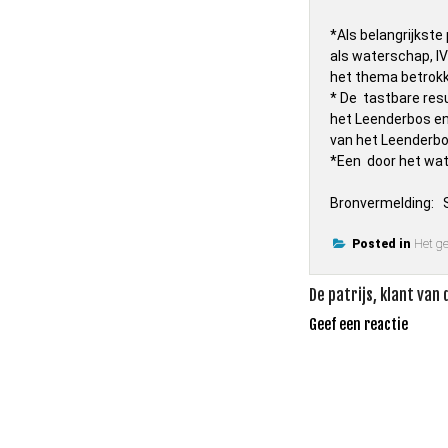
*Als belangrijkste
als waterschap, I
het thema betrokk
* De tastbare resu
het Leenderbos en
van het Leenderbos
*Een door het wat
Bronvermelding: 
Posted in
Het g
Bericht
De patrijs, klant van
navigatie
Geef een reactie