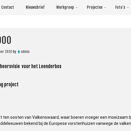
Contact
Nieuwsbrief
Werkgroep
Projecten
Foto`s
000
ber 2010
by
admin
eheersvisie voor het Leenderbos
ng project
gt ten oosten van Valkenswaard, waar boeren vroeger een moeizaam b
iddeleeuwen bekend bij de Europese vorstenhuizen vanwege de valk