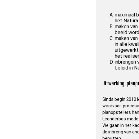
maximaal b
het Natura
maken van 
beeld word
maken van 
in alle kw
uitgewerkt
het realise
inbrengen v
beleid in N
Uitwerking: planp
Sinds begin 2010 
waarvoor procesaf
planopstellers han
Leenderbos mede-
We gaan in het ka
de inbreng van an
benutten..