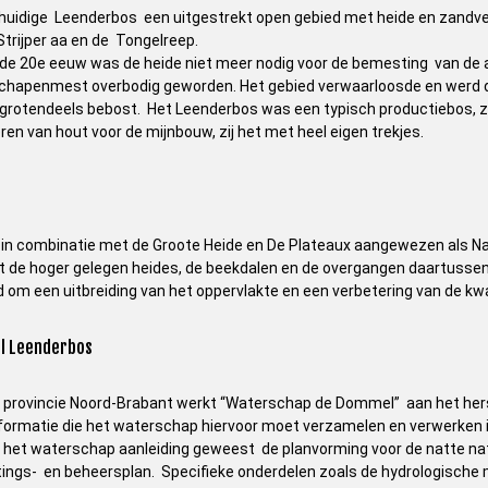
huidige Leenderbos een uitgestrekt open gebied met heide en zandvers
trijper aa en de Tongelreep.
 de 20e eeuw was de heide niet meer nodig voor de bemesting van d
chapenmest overbodig geworden. Het gebied verwaarloosde en werd d
grotendeels bebost. Het Leenderbos was een typisch productiebos, zoa
eren van hout voor de mijnbouw, zij het met heel eigen trekjes.
 in combinatie met de Groote Heide en De Plateaux aangewezen als Na
t de hoger gelegen heides, de beekdalen en de overgangen daartussen.
 om een uitbreiding van het oppervlakte en een verbetering van de kwali
l Leenderbos
e provincie Noord-Brabant werkt “Waterschap de Dommel” aan het he
informatie die het waterschap hiervoor moet verzamelen en verwerken is
oor het waterschap aanleiding geweest de planvorming voor de natte na
ings- en beheersplan. Specifieke onderdelen zoals de hydrologische mo