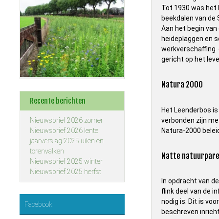
Tot 1930 was het 
beekdalen van de S
Aan het begin van
heideplaggen en s
werkverschaffing 
gericht op het lev
Natura 2000
Recente berichten
Het Leenderbos is
verbonden zijn me
Nieuwsbrief 2026 zomer
Natura-2000 beleid
Nieuwsbrief 2026 lente
jaarverslag 2025 uilen en
torenvalken
Natte natuurpare
Nieuwsbrief 2025 winter
Nieuwsbrief 2025 herfst
In opdracht van d
flink deel van de 
nodig is. Dit is v
Facebook
beschreven inricht