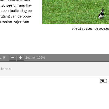
1
/
9
Zoomen
100%
sbrieven
2011: