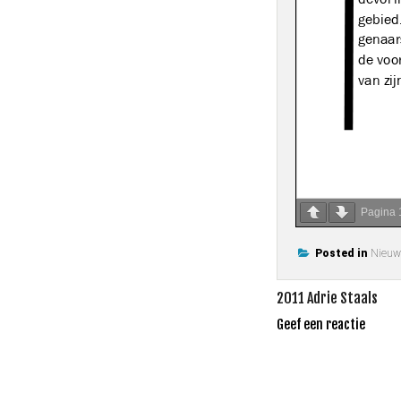
Pagina
Posted in
Nieuw
Bericht
2011 Adrie Staals
navigatie
Geef een reactie