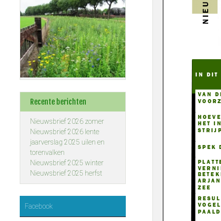
Recente berichten
Nieuwsbrief 2026 zomer
Nieuwsbrief 2026 lente
jaarverslag 2025 uilen en
torenvalken
Nieuwsbrief 2025 winter
Nieuwsbrief 2025 herfst
Facebook