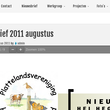
Contact
Nieuwsbrief
Werkgroep
Projecten
Foto`s
ief 2011 augustus
tus 2011
by
admin
1
/
9
Zoomen
100%