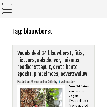
Skip
to
content
Tag:
blauwborst
Vogels deel 34 blauwborst, fitis,
rietgors, aalscholver, huismus,
roodborsttapuit, grote bonte
specht, pimpelmees, oeverzwaluw
Posted on
26 september 2019
by
webmaster
Deel 34 foto’s
van diverse
vogels
(”vuggelkus’)
in ons gebied