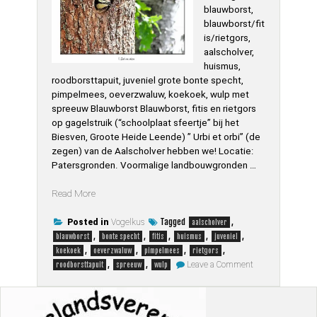
blauwborst,
blauwborst/fit
is/rietgors,
aalscholver,
huismus,
roodborsttapuit, juveniel grote bonte specht,
pimpelmees, oeverzwaluw, koekoek, wulp met
spreeuw Blauwborst Blauwborst, fitis en rietgors
op gagelstruik (“schoolplaat sfeertje” bij het
Biesven, Groote Heide Leende) ” Urbi et orbi” (de
zegen) van de Aalscholver hebben we! Locatie:
Patersgronden. Voormalige landbouwgronden …
“Vogels
Read More
deel
34
Tagged
,
Posted in
Vogelkus
aalscholver
blauwborst,
,
,
,
,
,
blauwborst
bonte specht
fitis
huismus
juveniel
fitis,
,
,
,
,
koekoek
oeverzwaluw
pimpelmees
rietgors
on
rietgors,
,
,
Leave a Comment
roodborsttapuit
spreeuw
wulp
Vogels
aalscholver,
deel
huismus,
34
blauwborst,
roodborsttapuit,
fitis,